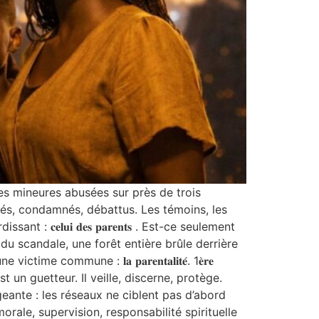
es mineures abusées sur près de trois
sés, condamnés, débattus. Les témoins, les
𝐞𝐥𝐮𝐢 𝐝𝐞𝐬 𝐩𝐚𝐫𝐞𝐧𝐭𝐬 . Est-ce seulement
u scandale, une forêt entière brûle derrière
ommune : 𝐥𝐚 𝐩𝐚𝐫𝐞𝐧𝐭𝐚𝐥𝐢𝐭𝐞́. 1𝐞̀𝐫𝐞
e parent est un guetteur. Il veille, discerne, protège.
ngeante : les réseaux ne ciblent pas d’abord
orale, supervision, responsabilité spirituelle