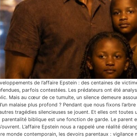
eloppements de l’affaire Epstein : des centaines de victim
éfendues, parfois contestées. Les prédateurs ont été analy
 Mais au cœur de ce tumulte, un silence demeure assourdissant : 𝐜
n malaise plus profond ? Pendant que nous fixons l’arbre d
 tragédies silencieuses se jouent. Et elles ont toutes une victime c
𝐚𝐫𝐞𝐧𝐭 𝐆𝐚𝐫𝐝𝐢𝐞𝐧 La parentalité biblique est une fonction de garde. L
s’ouvrent. L’affaire Epstein nous a rappelé une réalité déra
 notre monde contemporain, les devoirs parentaux : vigilance m