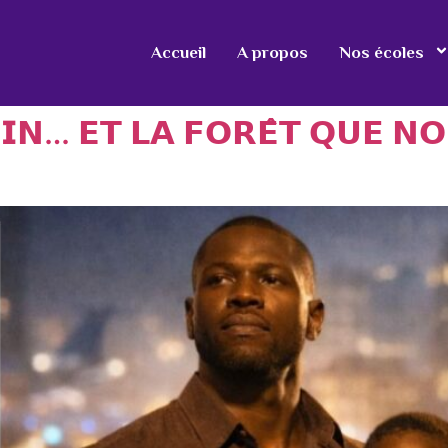
Accueil
A propos
Nos écoles
𝗜𝗡… 𝗘𝗧 𝗟𝗔 𝗙𝗢𝗥𝗘̂𝗧 𝗤𝗨𝗘 𝗡