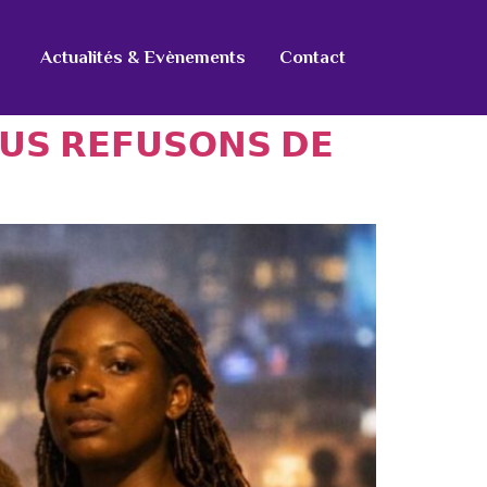
Actualités & Evènements
Contact
𝗨𝗦 𝗥𝗘𝗙𝗨𝗦𝗢𝗡𝗦 𝗗𝗘