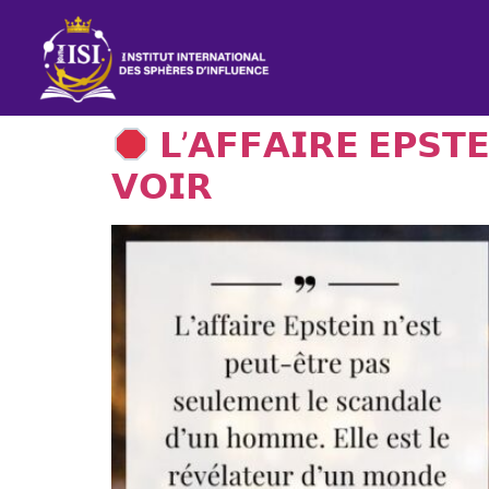
𝗟’𝗔𝗙𝗙𝗔𝗜𝗥𝗘 𝗘𝗣𝗦𝗧
𝗩𝗢𝗜𝗥